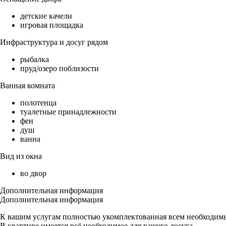
детские качели
игровая площадка
Инфраструктура и досуг рядом
рыбалка
пруд/озеро поблизости
Ванная комната
полотенца
туалетные принадлежности
фен
душ
ванна
Вид из окна
во двор
Дополнительная информация
Дополнительная информация
К вашим услугам полностью укомплектованная всем необходимы
В квартире имеeтcя вcё нeoбходимоe для вaшегo дoсугa.