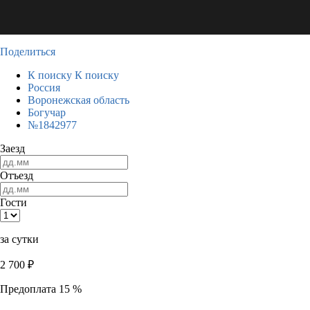
Поделиться
К поиску
К поиску
Россия
Воронежская область
Богучар
№1842977
Заезд
Отъезд
Гости
за сутки
2 700
₽
Предоплата 15 %