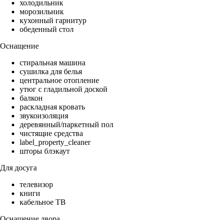
холодильник
морозильник
кухонный гарнитур
обеденный стол
Оснащение
стиральная машина
сушилка для белья
центральное отопление
утюг с гладильной доской
балкон
раскладная кровать
звукоизоляция
деревянный/паркетный пол
чистящие средства
label_property_cleaner
шторы блэкаут
Для досуга
телевизор
книги
кабельное ТВ
Оснащение двора